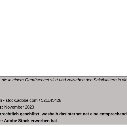
e, die in einem Gemüsebeet sitzt und zwischen den Salatblättern in d
li - stock.adobe.com / 521149428
z:
November 2023
errechtlich geschützt, weshalb dasinternet.net eine entsprechend
er Adobe Stock erworben hat.