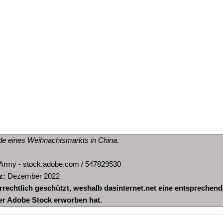
lde eines Weihnachtsmarkts in China.
Army - stock.adobe.com / 547829530
z:
Dezember 2022
errechtlich geschützt, weshalb dasinternet.net eine entsprechend
er Adobe Stock erworben hat.