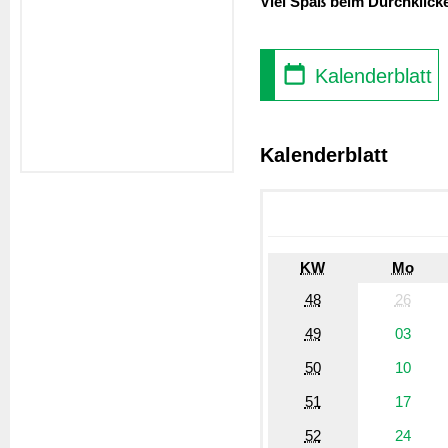
Viel Spaß beim Durchklick
Kalenderblatt
Kalenderblatt
KW
Mo
48
26
49
03
50
10
51
17
52
24