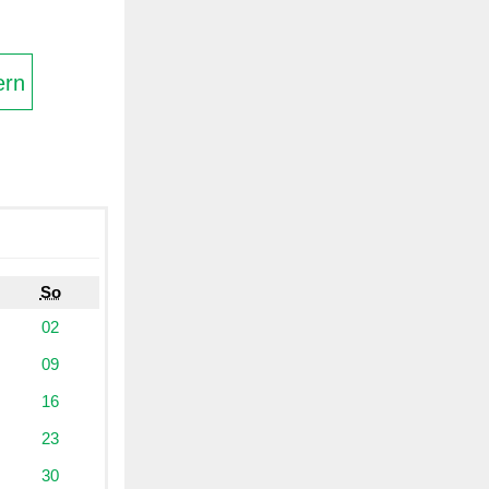
ern
So
02
09
16
23
30