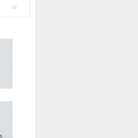
06
t.