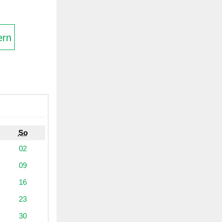
ern
So
02
09
16
23
30