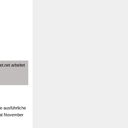
t.net arbeitet
e ausführliche
nat November