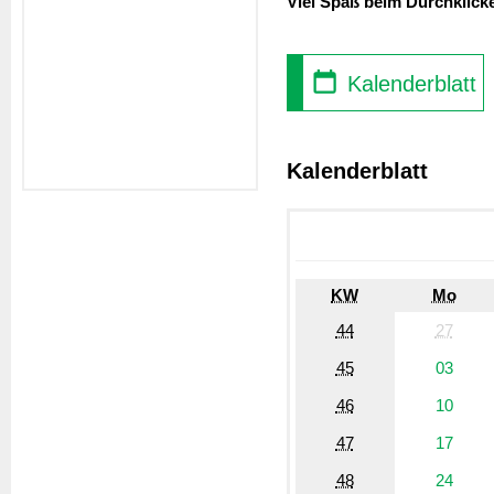
Viel Spaß beim Durchklick
Kalenderblatt
Kalenderblatt
KW
Mo
44
27
45
03
46
10
47
17
48
24