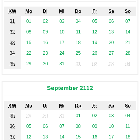
KW
Mo
Di
Mi
Do
Fr
Sa
So
31
01
02
03
04
05
06
07
32
08
09
10
11
12
13
14
33
15
16
17
18
19
20
21
34
22
23
24
25
26
27
28
35
29
30
31
01
02
03
04
September 2112
KW
Mo
Di
Mi
Do
Fr
Sa
So
35
29
30
31
01
02
03
04
36
05
06
07
08
09
10
11
37
12
13
14
15
16
17
18