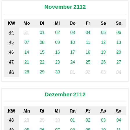
November 2112
KW
Mo
Di
Mi
Do
Fr
Sa
So
44
31
01
02
03
04
05
06
45
07
08
09
10
11
12
13
46
14
15
16
17
18
19
20
47
21
22
23
24
25
26
27
48
28
29
30
01
02
03
04
Dezember 2112
KW
Mo
Di
Mi
Do
Fr
Sa
So
48
28
29
30
01
02
03
04
49
05
06
07
08
09
10
11