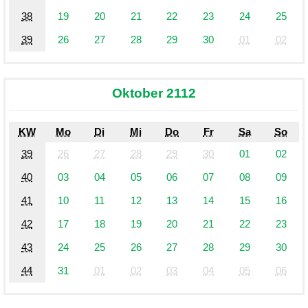
38
19
20
21
22
23
24
25
39
26
27
28
29
30
01
02
Oktober 2112
KW
Mo
Di
Mi
Do
Fr
Sa
So
39
26
27
28
29
30
01
02
40
03
04
05
06
07
08
09
41
10
11
12
13
14
15
16
42
17
18
19
20
21
22
23
43
24
25
26
27
28
29
30
44
31
01
02
03
04
05
06