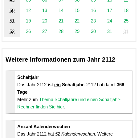
50
12
13
14
15
16
17
18
51
19
20
21
22
23
24
25
52
26
27
28
29
30
31
01
Weitere Informationen zum Jahr 2112
Schaltjahr
Das Jahr 2112
ist
ein
Schaltjahr
. 2112 hat damit
366
Tage
.
Mehr zum
Thema Schaltjahre und einen Schaltjahr-
Rechner finden Sie hier
.
Anzahl Kalenderwochen
Das Jahr 2112 hat
52 Kalenderwochen
. Weitere