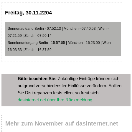
Freitag, 30.11.2204
Sonnenaufgang Berlin - 07:52:13 | München - 07:40:53 | Wien -
07:21:59 | Zürich - 07:50:14
Sonntenuntergang Berlin - 15:57:05 | München - 16:23:00 | Wien -
16:03:33 | Zürich - 16:37:59
Bitte beachten Sie:
Zukünftige Einträge können sich
aufgrund verschiedenster Einflüsse verändern. Sollten
Sie Diskrepanzen feststellen, so freut sich
dasinternet.net über Ihre Rückmeldung
.
Mehr zum November auf dasinternet.net