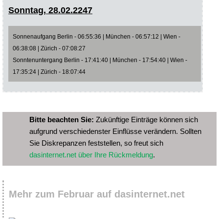
Sonntag, 28.02.2247
Sonnenaufgang Berlin - 06:55:36 | München - 06:57:12 | Wien -
06:38:08 | Zürich - 07:08:27
Sonntenuntergang Berlin - 17:41:40 | München - 17:54:40 | Wien -
17:35:24 | Zürich - 18:07:44
Bitte beachten Sie:
Zukünftige Einträge können sich
aufgrund verschiedenster Einflüsse verändern. Sollten
Sie Diskrepanzen feststellen, so freut sich
dasinternet.net über Ihre Rückmeldung
.
Mehr zum Februar auf dasinternet.net