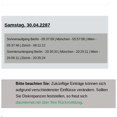
Samstag, 30.04.2287
Sonnenaufgang Berlin - 05:37:09 | München - 05:57:06 | Wien -
05:37:46 | Zürich - 06:11:12
Sonntenuntergang Berlin - 20:30:33 | München - 20:25:11 | Wien -
20:06:11 | Zürich - 20:35:24
Bitte beachten Sie:
Zukünftige Einträge können sich
aufgrund verschiedenster Einflüsse verändern. Sollten
Sie Diskrepanzen feststellen, so freut sich
dasinternet.net über Ihre Rückmeldung
.