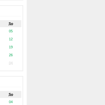
So
05
12
19
26
04
So
04