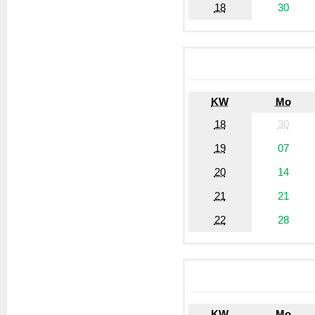
18
30
KW
Mo
18
30
19
07
20
14
21
21
22
28
KW
Mo