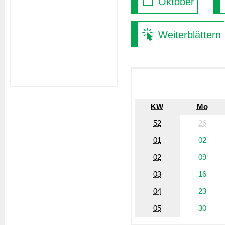
Oktober
Weiterblättern
KW
Mo
52
26
01
02
02
09
03
16
04
23
05
30