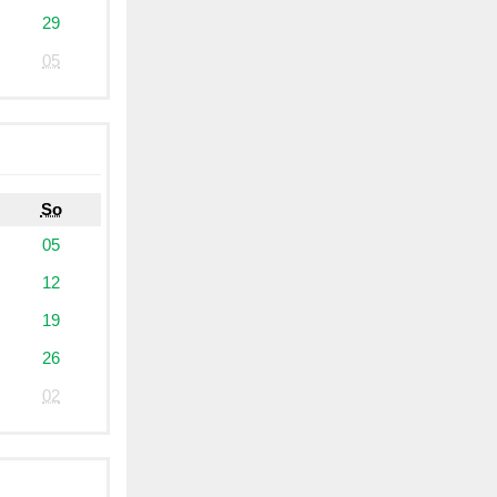
29
05
So
05
12
19
26
02