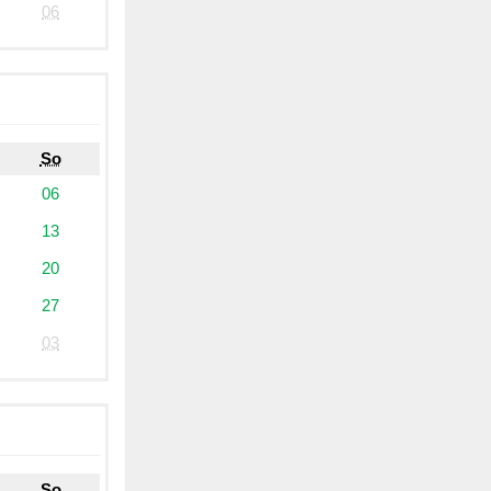
06
So
06
13
20
27
03
So