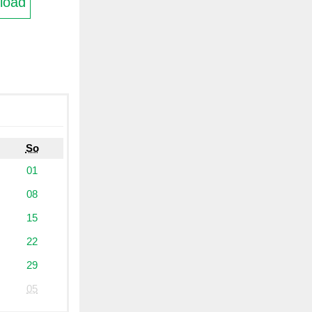
load
So
01
08
15
22
29
05