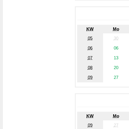
KW
Mo
05
30
06
06
07
13
08
20
09
27
KW
Mo
09
27