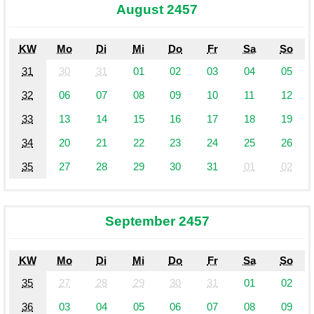
August 2457
KW
Mo
Di
Mi
Do
Fr
Sa
So
31
30
31
01
02
03
04
05
32
06
07
08
09
10
11
12
33
13
14
15
16
17
18
19
34
20
21
22
23
24
25
26
35
27
28
29
30
31
01
02
September 2457
KW
Mo
Di
Mi
Do
Fr
Sa
So
35
27
28
29
30
31
01
02
36
03
04
05
06
07
08
09