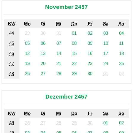
November 2457
KW
Mo
Di
Mi
Do
Fr
Sa
So
44
29
30
31
01
02
03
04
45
05
06
07
08
09
10
11
46
12
13
14
15
16
17
18
47
19
20
21
22
23
24
25
48
26
27
28
29
30
01
02
Dezember 2457
KW
Mo
Di
Mi
Do
Fr
Sa
So
48
26
27
28
29
30
01
02
49
03
04
05
06
07
08
09