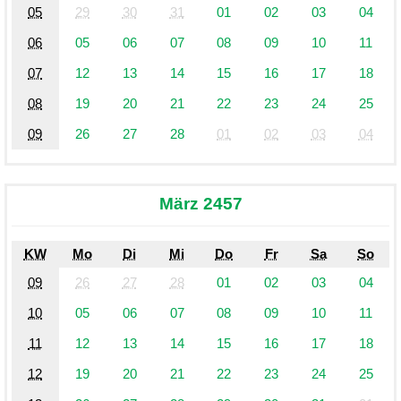
05
29
30
31
01
02
03
04
06
05
06
07
08
09
10
11
07
12
13
14
15
16
17
18
08
19
20
21
22
23
24
25
09
26
27
28
01
02
03
04
März 2457
KW
Mo
Di
Mi
Do
Fr
Sa
So
09
26
27
28
01
02
03
04
10
05
06
07
08
09
10
11
11
12
13
14
15
16
17
18
12
19
20
21
22
23
24
25