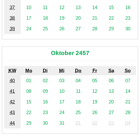
37
10
11
12
13
14
15
16
38
17
18
19
20
21
22
23
39
24
25
26
27
28
29
30
Oktober 2457
KW
Mo
Di
Mi
Do
Fr
Sa
So
40
01
02
03
04
05
06
07
41
08
09
10
11
12
13
14
42
15
16
17
18
19
20
21
43
22
23
24
25
26
27
28
44
29
30
31
01
02
03
04