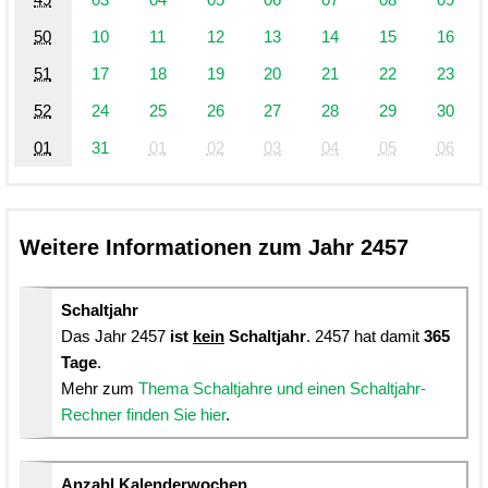
50
10
11
12
13
14
15
16
51
17
18
19
20
21
22
23
52
24
25
26
27
28
29
30
01
31
01
02
03
04
05
06
Weitere Informationen zum Jahr 2457
Schaltjahr
Das Jahr 2457
ist
kein
Schaltjahr
. 2457 hat damit
365
Tage
.
Mehr zum
Thema Schaltjahre und einen Schaltjahr-
Rechner finden Sie hier
.
Anzahl Kalenderwochen