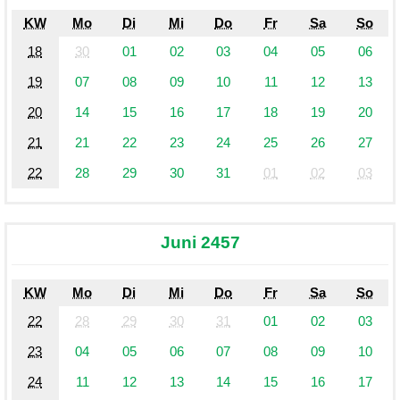
KW
Mo
Di
Mi
Do
Fr
Sa
So
18
30
01
02
03
04
05
06
19
07
08
09
10
11
12
13
20
14
15
16
17
18
19
20
21
21
22
23
24
25
26
27
22
28
29
30
31
01
02
03
Juni 2457
KW
Mo
Di
Mi
Do
Fr
Sa
So
22
28
29
30
31
01
02
03
23
04
05
06
07
08
09
10
24
11
12
13
14
15
16
17