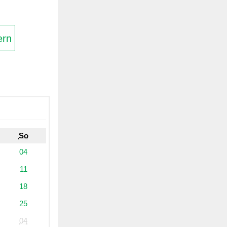
ern
So
04
11
18
25
04