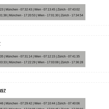
3 | München - 07:32:43 | Wien - 07:13:45 | Zürich - 07:43:02
1:38 | München - 17:20:53 | Wien - 17:01:30 | Zürich - 17:34:54
7
5 | München - 07:31:14 | Wien - 07:12:15 | Zürich - 07:41:35
3:33 | München - 17:22:29 | Wien - 17:03:08 | Zürich - 17:36:28
457
6 | München - 07:29:42 | Wien - 07:10:44 | Zürich - 07:40:06