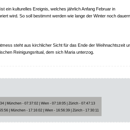
st ein kulturelles Ereignis, welches jährlich Anfang Februar in
iert wird. So soll bestimmt werden wie lange der Winter noch dauer
tmess steht aus kirchlicher Sicht für das Ende der Weihnachtszeit u
dischen Reinigungsritual, dem sich Maria unterzog.
4 | München - 07:37:02 | Wien - 07:18:05 | Zürich - 07:47:13
5:56 | München - 17:16:02 | Wien - 16:56:39 | Zürich - 17:30:11