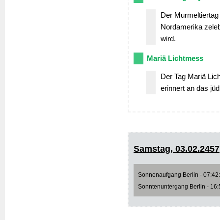
Der Murmeltiertag i
Nordamerika zelebr
wird.
Mariä Lichtmess
Der Tag Mariä Lich
erinnert an das jü
Samstag, 03.02.2457
Sonnenaufgang Berlin - 07:42:3
Sonntenuntergang Berlin - 16:5