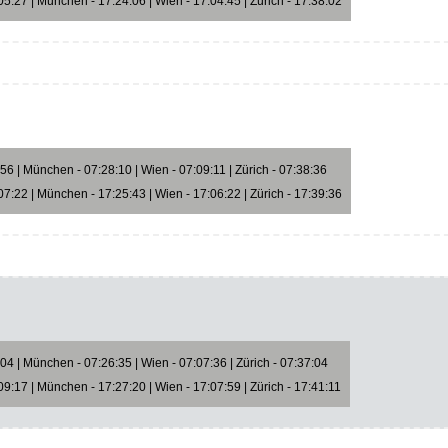
5:27 | München - 17:24:06 | Wien - 17:04:45 | Zürich - 17:38:02
6 | München - 07:28:10 | Wien - 07:09:11 | Zürich - 07:38:36
7:22 | München - 17:25:43 | Wien - 17:06:22 | Zürich - 17:39:36
4 | München - 07:26:35 | Wien - 07:07:36 | Zürich - 07:37:04
9:17 | München - 17:27:20 | Wien - 17:07:59 | Zürich - 17:41:11