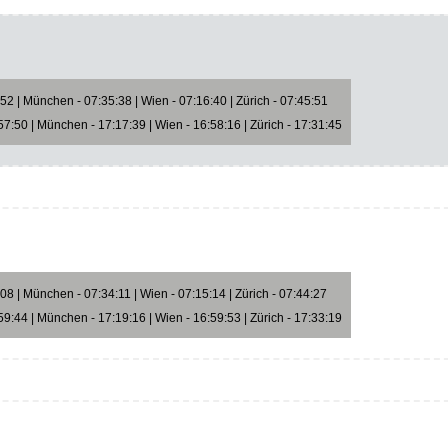
2 | München - 07:35:38 | Wien - 07:16:40 | Zürich - 07:45:51
7:50 | München - 17:17:39 | Wien - 16:58:16 | Zürich - 17:31:45
8 | München - 07:34:11 | Wien - 07:15:14 | Zürich - 07:44:27
9:44 | München - 17:19:16 | Wien - 16:59:53 | Zürich - 17:33:19