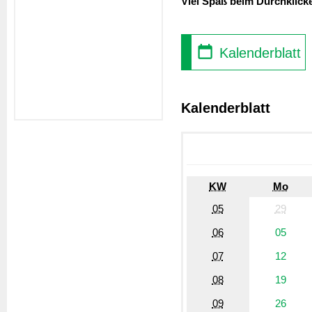
Viel Spaß beim Durchklick
Kalenderblatt
Kalenderblatt
KW
Mo
05
29
06
05
07
12
08
19
09
26