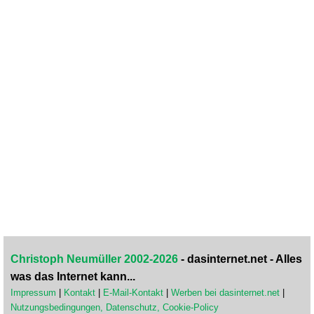
Christoph Neumüller 2002-2026
- dasinternet.net - Alles
was das Internet kann...
Impressum
|
Kontakt
|
E-Mail-Kontakt
|
Werben bei dasinternet.net
|
Nutzungsbedingungen, Datenschutz, Cookie-Policy