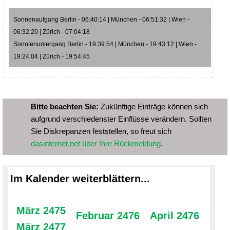
Sonnenaufgang Berlin - 06:40:14 | München - 06:51:32 | Wien -
06:32:20 | Zürich - 07:04:18
Sonntenuntergang Berlin - 19:39:54 | München - 19:43:12 | Wien -
19:24:04 | Zürich - 19:54:45
Bitte beachten Sie:
Zukünftige Einträge können sich
aufgrund verschiedenster Einflüsse verändern. Sollten
Sie Diskrepanzen feststellen, so freut sich
dasinternet.net über Ihre Rückmeldung
.
Im Kalender weiterblättern...
März 2475
Februar 2476
April 2476
März 2477