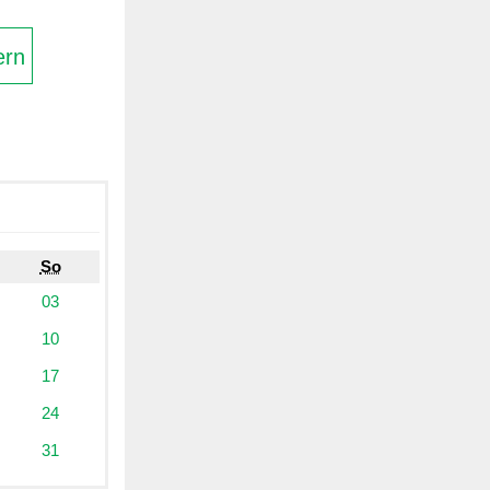
ern
So
03
10
17
24
31