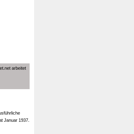
t.net arbeitet
usführliche
at Januar 1937.