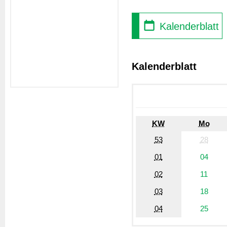
Kalenderblatt
Kalenderblatt
KW
Mo
53
28
01
04
02
11
03
18
04
25