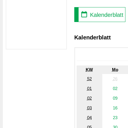
Kalenderblatt
Kalenderblatt
KW
Mo
52
26
01
02
02
09
03
16
04
23
05
30