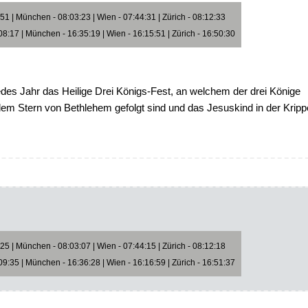
1 | München - 08:03:23 | Wien - 07:44:31 | Zürich - 08:12:33
8:17 | München - 16:35:19 | Wien - 16:15:51 | Zürich - 16:50:30
edes Jahr das Heilige Drei Königs-Fest, an welchem der drei Könige
dem Stern von Bethlehem gefolgt sind und das Jesuskind in der Kripp
5 | München - 08:03:07 | Wien - 07:44:15 | Zürich - 08:12:18
9:35 | München - 16:36:28 | Wien - 16:16:59 | Zürich - 16:51:37