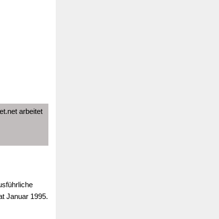
t.net arbeitet
usführliche
at Januar 1995.