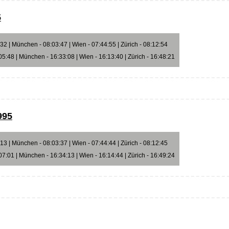
5
2 | München - 08:03:47 | Wien - 07:44:55 | Zürich - 08:12:54
5:48 | München - 16:33:08 | Wien - 16:13:40 | Zürich - 16:48:21
995
3 | München - 08:03:37 | Wien - 07:44:44 | Zürich - 08:12:45
7:01 | München - 16:34:13 | Wien - 16:14:44 | Zürich - 16:49:24