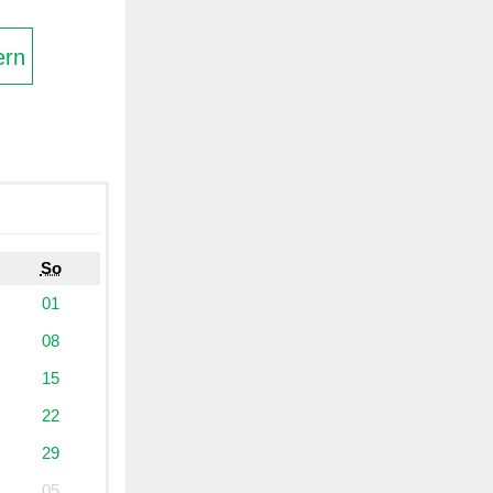
ern
So
01
08
15
22
29
05