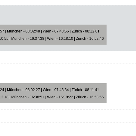
7 | München - 08:02:48 | Wien - 07:43:56 | Zürich - 08:12:01
0:55 | München - 16:37:38 | Wien - 16:18:10 | Zürich - 16:52:46
4 | München - 08:02:27 | Wien - 07:43:34 | Zürich - 08:11:41
2:18 | München - 16:38:51 | Wien - 16:19:22 | Zürich - 16:53:56