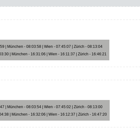
9 | München - 08:03:58 | Wien - 07:45:07 | Zürich - 08:13:04
3:30 | München - 16:31:06 | Wien - 16:11:37 | Zürich - 16:46:21
7 | München - 08:03:54 | Wien - 07:45:02 | Zürich - 08:13:00
4:38 | München - 16:32:06 | Wien - 16:12:37 | Zürich - 16:47:20