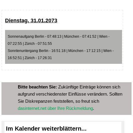
Dienstag, 31.01.2073
Sonnenaufgang Berlin - 07:48:13 | München - 07:41:52 | Wien -
07:22:55 | Zürich - 07:51:55
Sonntenuntergang Berlin - 16:51:18 | München - 17:12:15 | Wien -
16:52:51 | Zürich - 17:26:31
Bitte beachten Sie:
Zukünftige Einträge können sich
aufgrund verschiedenster Einflüsse verändern. Sollten
Sie Diskrepanzen feststellen, so freut sich
dasinternet.net über Ihre Rückmeldung
.
Im Kalender weiterblättern...