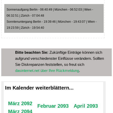
Sonnenaufgang Berlin - 06:40:49 | München - 06:52:03 | Wien -
06:32:51 | Zürich - 07:04:48
Sonntenuntergang Berlin - 19:39:46 | München - 19:43:07 | Wien -
19:23:59 | Zürich - 19:54:40
Bitte beachten Sie:
Zukünftige Einträge können sich
aufgrund verschiedenster Einflüsse verändern. Sollten
Sie Diskrepanzen feststellen, so freut sich
dasinternet.net über Ihre Rückmeldung
.
Im Kalender weiterblättern...
März 2092
Februar 2093
April 2093
März 2094