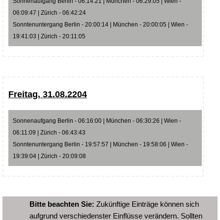
Sonnenaufgang Berlin - 06:14:21 | München - 06:29:05 | Wien -
06:09:47 | Zürich - 06:42:24
Sonntenuntergang Berlin - 20:00:14 | München - 20:00:05 | Wien -
19:41:03 | Zürich - 20:11:05
Freitag, 31.08.2204
Sonnenaufgang Berlin - 06:16:00 | München - 06:30:26 | Wien -
06:11:09 | Zürich - 06:43:43
Sonntenuntergang Berlin - 19:57:57 | München - 19:58:06 | Wien -
19:39:04 | Zürich - 20:09:08
Bitte beachten Sie:
Zukünftige Einträge können sich
aufgrund verschiedenster Einflüsse verändern. Sollten