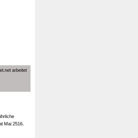
t.net arbeitet
hrliche
at Mai 2516.