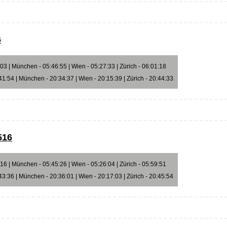
6
3 | München - 05:46:55 | Wien - 05:27:33 | Zürich - 06:01:18
1:54 | München - 20:34:37 | Wien - 20:15:39 | Zürich - 20:44:33
516
6 | München - 05:45:26 | Wien - 05:26:04 | Zürich - 05:59:51
3:36 | München - 20:36:01 | Wien - 20:17:03 | Zürich - 20:45:54