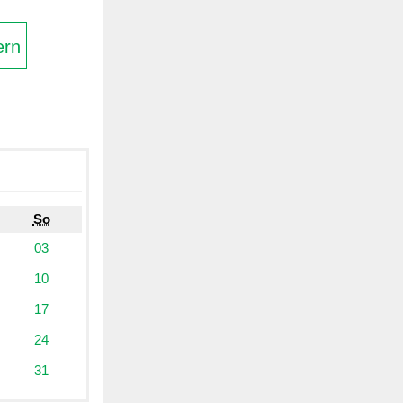
ern
So
03
10
17
24
31