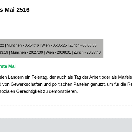
s Mai 2516
2 | München - 05:54:46 | Wien - 05:35:25 | Zürich - 06:08:55
3:19 | München - 20:27:30 | Wien - 20:08:31 | Zürich - 20:37:40
rste Mai
ielen Ländern ein Feiertag, der auch als Tag der Arbeit oder als Maifeie
rd von Gewerkschaften und politischen Parteien genutzt, um für die R
sozialen Gerechtigkeit zu demonstrieren.