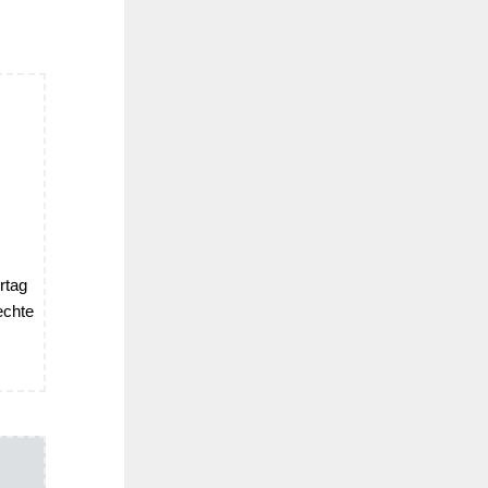
rtag
echte