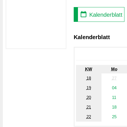
Kalenderblatt
Kalenderblatt
KW
Mo
18
27
19
04
20
11
21
18
22
25