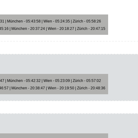
1 | München - 05:43:58 | Wien - 05:24:35 | Zürich - 05:58:26
5:16 | München - 20:37:24 | Wien - 20:18:27 | Zürich - 20:47:15
7 | München - 05:42:32 | Wien - 05:23:09 | Zürich - 05:57:02
6:57 | München - 20:38:47 | Wien - 20:19:50 | Zürich - 20:48:36