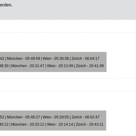
erden.
2 | München - 05:49:59 | Wien - 05:30:38 | Zürich - 06:04:17
8:30 | München - 20:31:47 | Wien - 20:12:49 | Zürich - 20:41:49
2 | München - 05:48:27 | Wien - 05:29:05 | Zürich - 06:02:47
0:12 | München - 20:33:12 | Wien - 20:14:14 | Zürich - 20:43:11