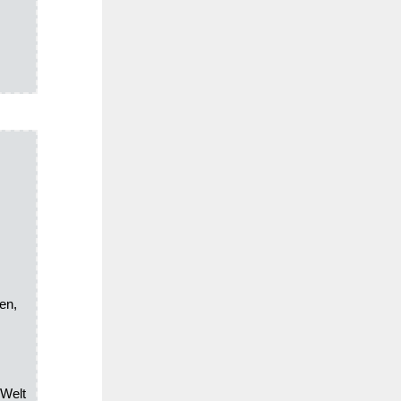
en,
 Welt