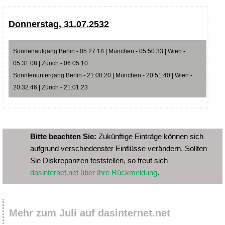
Donnerstag, 31.07.2532
Sonnenaufgang Berlin - 05:27:18 | München - 05:50:33 | Wien -
05:31:08 | Zürich - 06:05:10
Sonntenuntergang Berlin - 21:00:20 | München - 20:51:40 | Wien -
20:32:46 | Zürich - 21:01:23
Bitte beachten Sie:
Zukünftige Einträge können sich
aufgrund verschiedenster Einflüsse verändern. Sollten
Sie Diskrepanzen feststellen, so freut sich
dasinternet.net über Ihre Rückmeldung
.
Mehr zum Juli auf dasinternet.net