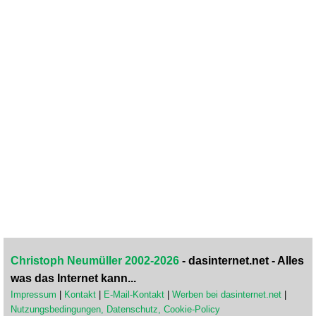
Christoph Neumüller 2002-2026
- dasinternet.net - Alles
was das Internet kann...
Impressum
|
Kontakt
|
E-Mail-Kontakt
|
Werben bei dasinternet.net
|
Nutzungsbedingungen, Datenschutz, Cookie-Policy