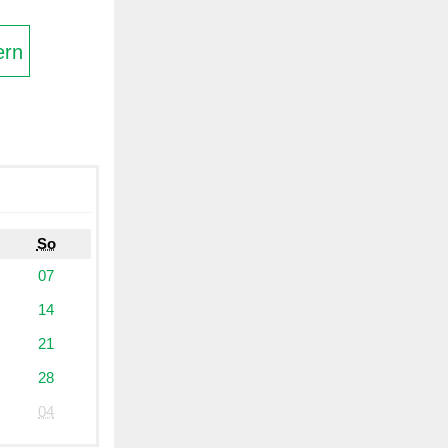
ern
So
07
14
21
28
04