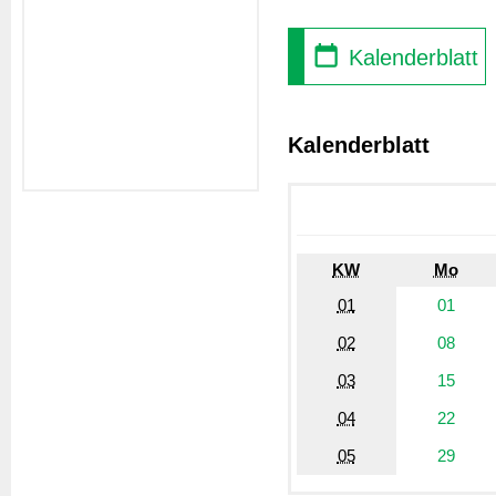
Kalenderblatt
Kalenderblatt
KW
Mo
01
01
02
08
03
15
04
22
05
29