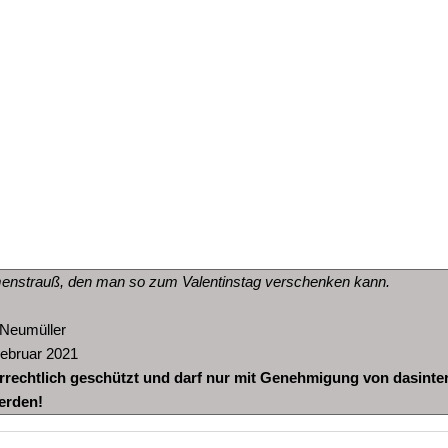
umenstrauß, den man so zum Valentinstag verschenken kann.
 Neumüller
ebruar 2021
errechtlich geschützt und darf nur mit Genehmigung von dasinter
erden!