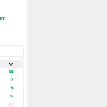
ern
So
05
12
19
26
02