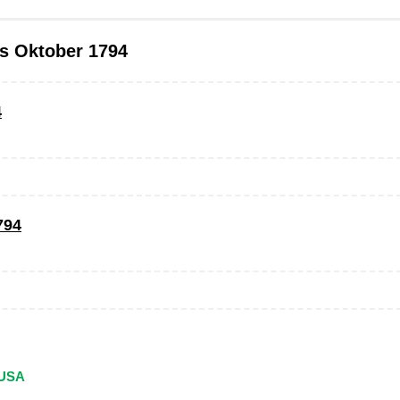
s Oktober 1794
4
794
 USA