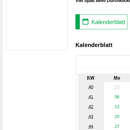
Viel Spaß beim Durchklick
Kalenderblatt
Kalenderblatt
KW
Mo
40
29
41
06
42
13
43
20
44
27