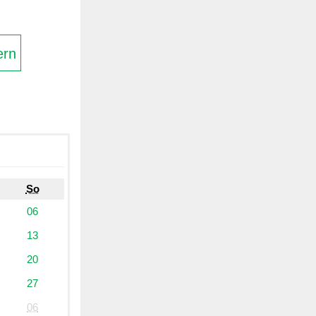
ern
So
06
13
20
27
06