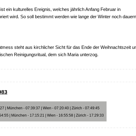
st ein kulturelles Ereignis, welches jährlich Anfang Februar in
iert wird. So soll bestimmt werden wie lange der Winter noch dauer
tmess steht aus kirchlicher Sicht für das Ende der Weihnachtszeit u
dischen Reinigungsritual, dem sich Maria unterzog.
983
7 | München - 07:39:37 | Wien - 07:20:40 | Zürich - 07:49:45
4:55 | München - 17:15:21 | Wien - 16:55:58 | Zürich - 17:29:33