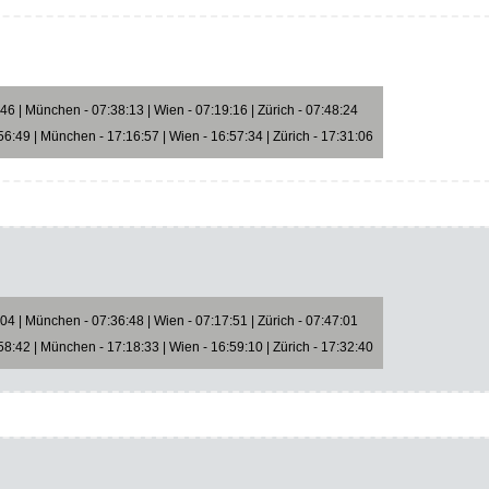
6 | München - 07:38:13 | Wien - 07:19:16 | Zürich - 07:48:24
6:49 | München - 17:16:57 | Wien - 16:57:34 | Zürich - 17:31:06
4 | München - 07:36:48 | Wien - 07:17:51 | Zürich - 07:47:01
8:42 | München - 17:18:33 | Wien - 16:59:10 | Zürich - 17:32:40