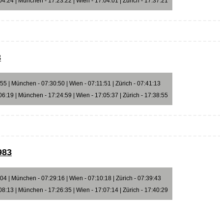
4:24 | München - 17:23:22 | Wien - 17:04:01 | Zürich - 17:37:21
3
5 | München - 07:30:50 | Wien - 07:11:51 | Zürich - 07:41:13
6:19 | München - 17:24:59 | Wien - 17:05:37 | Zürich - 17:38:55
983
4 | München - 07:29:16 | Wien - 07:10:18 | Zürich - 07:39:43
8:13 | München - 17:26:35 | Wien - 17:07:14 | Zürich - 17:40:29