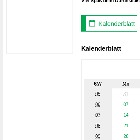
Viel Spaß beim Durchklick
Kalenderblatt
Kalenderblatt
KW
Mo
05
31
06
07
07
14
08
21
09
28