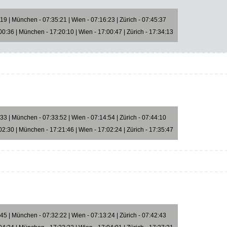
9 | München - 07:35:21 | Wien - 07:16:23 | Zürich - 07:45:37
0:36 | München - 17:20:10 | Wien - 17:00:47 | Zürich - 17:34:13
3 | München - 07:33:52 | Wien - 07:14:54 | Zürich - 07:44:10
2:30 | München - 17:21:46 | Wien - 17:02:24 | Zürich - 17:35:47
5 | München - 07:32:22 | Wien - 07:13:24 | Zürich - 07:42:43