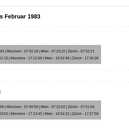
s Februar 1983
3 | München - 07:42:18 | Wien - 07:23:22 | Zürich - 07:52:21
1:10 | München - 17:12:09 | Wien - 16:52:46 | Zürich - 17:26:26
3
6 | München - 07:40:59 | Wien - 07:22:02 | Zürich - 07:51:04
3:02 | München - 17:13:45 | Wien - 16:54:22 | Zürich - 17:27:59