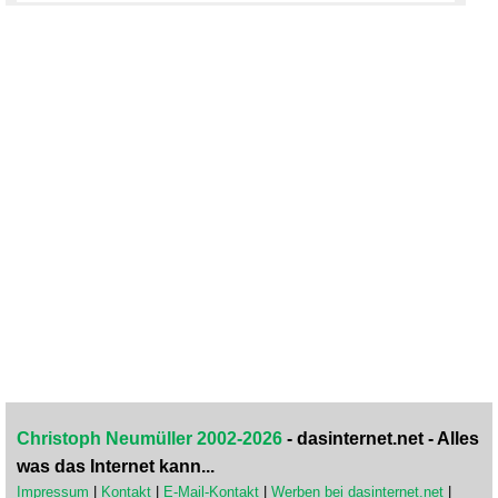
Christoph Neumüller 2002-2026
- dasinternet.net - Alles
was das Internet kann...
Impressum
|
Kontakt
|
E-Mail-Kontakt
|
Werben bei dasinternet.net
|