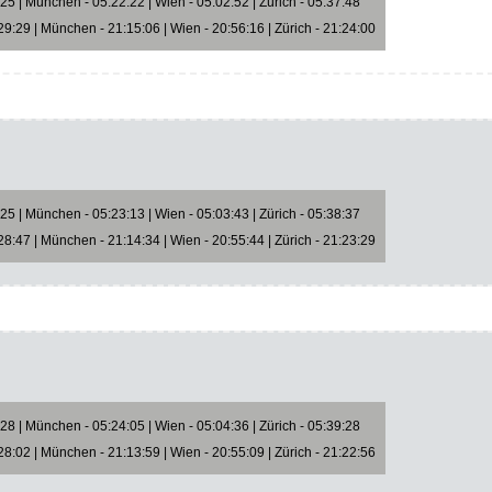
5 | München - 05:22:22 | Wien - 05:02:52 | Zürich - 05:37:48
9:29 | München - 21:15:06 | Wien - 20:56:16 | Zürich - 21:24:00
5 | München - 05:23:13 | Wien - 05:03:43 | Zürich - 05:38:37
8:47 | München - 21:14:34 | Wien - 20:55:44 | Zürich - 21:23:29
8 | München - 05:24:05 | Wien - 05:04:36 | Zürich - 05:39:28
8:02 | München - 21:13:59 | Wien - 20:55:09 | Zürich - 21:22:56