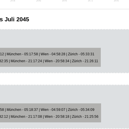
s Juli 2045
2 | München - 05:17:58 | Wien - 04:58:28 | Zürich - 05:33:31
2:35 | München - 21:17:24 | Wien - 20:58:34 | Zürich - 21:26:11
8 | München - 05:18:37 | Wien - 04:59:07 | Zürich - 05:34:09
2:12 | München - 21:17:08 | Wien - 20:58:18 | Zürich - 21:25:56