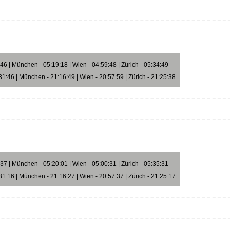
6 | München - 05:19:18 | Wien - 04:59:48 | Zürich - 05:34:49
1:46 | München - 21:16:49 | Wien - 20:57:59 | Zürich - 21:25:38
7 | München - 05:20:01 | Wien - 05:00:31 | Zürich - 05:35:31
1:16 | München - 21:16:27 | Wien - 20:57:37 | Zürich - 21:25:17