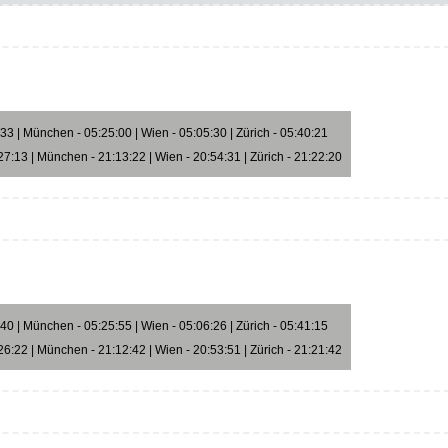
3 | München - 05:25:00 | Wien - 05:05:30 | Zürich - 05:40:21
7:13 | München - 21:13:22 | Wien - 20:54:31 | Zürich - 21:22:20
0 | München - 05:25:55 | Wien - 05:06:26 | Zürich - 05:41:15
6:22 | München - 21:12:42 | Wien - 20:53:51 | Zürich - 21:21:42