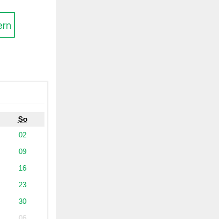
ern
So
02
09
16
23
30
06