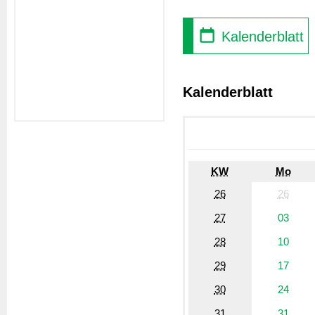
Kalenderblatt
Kalenderblatt
KW
Mo
26
26
27
03
28
10
29
17
30
24
31
31