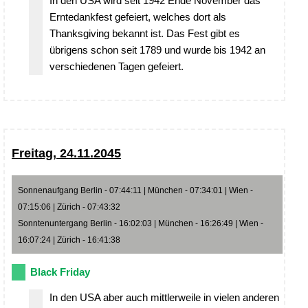
In den USA wird seit 1942 Ende November das
Erntedankfest gefeiert, welches dort als
Thanksgiving bekannt ist. Das Fest gibt es
übrigens schon seit 1789 und wurde bis 1942 an
verschiedenen Tagen gefeiert.
Freitag, 24.11.2045
Sonnenaufgang Berlin - 07:44:11 | München - 07:34:01 | Wien -
07:15:06 | Zürich - 07:43:32
Sonntenuntergang Berlin - 16:02:03 | München - 16:26:49 | Wien -
16:07:24 | Zürich - 16:41:38
Black Friday
In den USA aber auch mittlerweile in vielen anderen