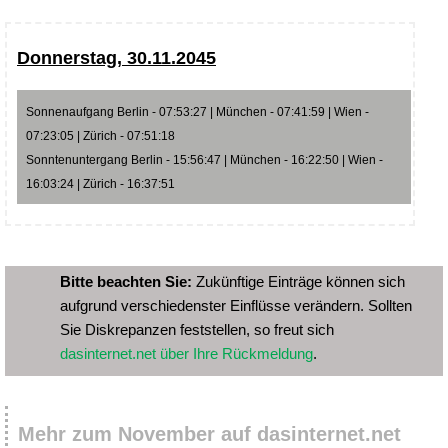
Donnerstag, 30.11.2045
Sonnenaufgang Berlin - 07:53:27 | München - 07:41:59 | Wien -
07:23:05 | Zürich - 07:51:18
Sonntenuntergang Berlin - 15:56:47 | München - 16:22:50 | Wien -
16:03:24 | Zürich - 16:37:51
Bitte beachten Sie:
Zukünftige Einträge können sich
aufgrund verschiedenster Einflüsse verändern. Sollten
Sie Diskrepanzen feststellen, so freut sich
dasinternet.net über Ihre Rückmeldung
.
Mehr zum November auf dasinternet.net