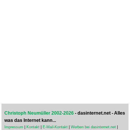
Christoph Neumüller 2002-2026
- dasinternet.net - Alles
was das Internet kann...
Impressum
|
Kontakt
|
E-Mail-Kontakt
|
Werben bei dasinternet.net
|