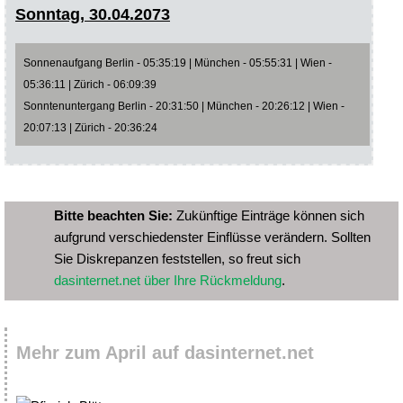
Sonntag, 30.04.2073
Sonnenaufgang Berlin - 05:35:19 | München - 05:55:31 | Wien -
05:36:11 | Zürich - 06:09:39
Sonntenuntergang Berlin - 20:31:50 | München - 20:26:12 | Wien -
20:07:13 | Zürich - 20:36:24
Bitte beachten Sie:
Zukünftige Einträge können sich
aufgrund verschiedenster Einflüsse verändern. Sollten
Sie Diskrepanzen feststellen, so freut sich
dasinternet.net über Ihre Rückmeldung
.
Mehr zum April auf dasinternet.net