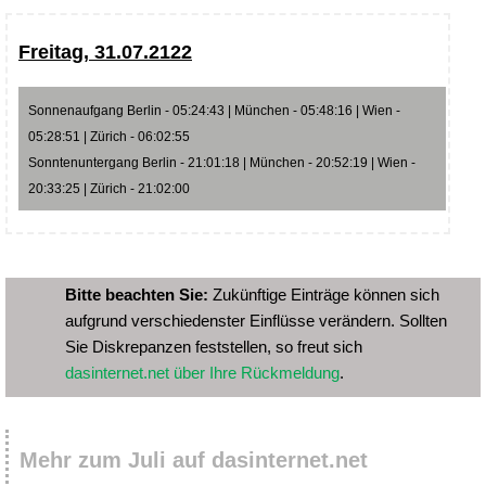
Freitag, 31.07.2122
Sonnenaufgang Berlin - 05:24:43 | München - 05:48:16 | Wien -
05:28:51 | Zürich - 06:02:55
Sonntenuntergang Berlin - 21:01:18 | München - 20:52:19 | Wien -
20:33:25 | Zürich - 21:02:00
Bitte beachten Sie:
Zukünftige Einträge können sich
aufgrund verschiedenster Einflüsse verändern. Sollten
Sie Diskrepanzen feststellen, so freut sich
dasinternet.net über Ihre Rückmeldung
.
Mehr zum Juli auf dasinternet.net