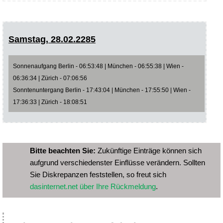
Samstag, 28.02.2285
Sonnenaufgang Berlin - 06:53:48 | München - 06:55:38 | Wien -
06:36:34 | Zürich - 07:06:56
Sonntenuntergang Berlin - 17:43:04 | München - 17:55:50 | Wien -
17:36:33 | Zürich - 18:08:51
Bitte beachten Sie:
Zukünftige Einträge können sich
aufgrund verschiedenster Einflüsse verändern. Sollten
Sie Diskrepanzen feststellen, so freut sich
dasinternet.net über Ihre Rückmeldung
.