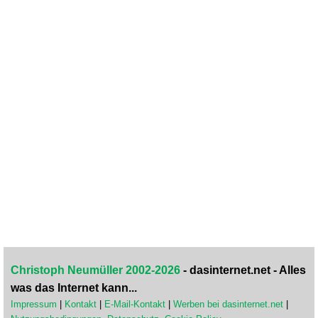
Christoph Neumüller 2002-2026
- dasinternet.net - Alles
was das Internet kann...
Impressum
|
Kontakt
|
E-Mail-Kontakt
|
Werben bei dasinternet.net
|