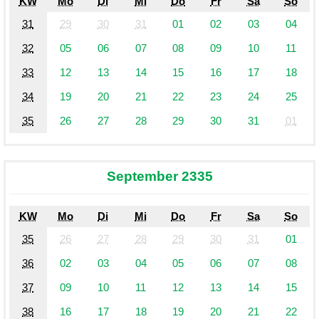
KW
Mo
Di
Mi
Do
Fr
Sa
So
31
29
30
31
01
02
03
04
32
05
06
07
08
09
10
11
33
12
13
14
15
16
17
18
34
19
20
21
22
23
24
25
35
26
27
28
29
30
31
01
September 2335
KW
Mo
Di
Mi
Do
Fr
Sa
So
35
26
27
28
29
30
31
01
36
02
03
04
05
06
07
08
37
09
10
11
12
13
14
15
38
16
17
18
19
20
21
22