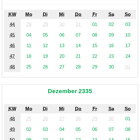
KW
Mo
Di
Mi
Do
Fr
Sa
So
44
28
29
30
31
01
02
03
45
04
05
06
07
08
09
10
46
11
12
13
14
15
16
17
47
18
19
20
21
22
23
24
48
25
26
27
28
29
30
01
Dezember 2335
KW
Mo
Di
Mi
Do
Fr
Sa
So
48
25
26
27
28
29
30
01
49
02
03
04
05
06
07
08
50
09
10
11
12
13
14
15