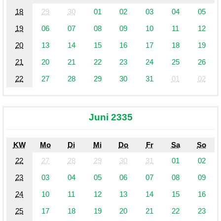
18
29
30
01
02
03
04
05
19
06
07
08
09
10
11
12
20
13
14
15
16
17
18
19
21
20
21
22
23
24
25
26
22
27
28
29
30
31
01
02
Juni 2335
KW
Mo
Di
Mi
Do
Fr
Sa
So
22
27
28
29
30
31
01
02
23
03
04
05
06
07
08
09
24
10
11
12
13
14
15
16
25
17
18
19
20
21
22
23