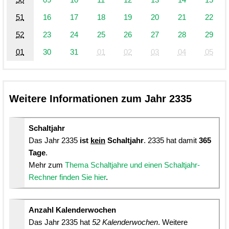
51
16
17
18
19
20
21
22
52
23
24
25
26
27
28
29
01
30
31
01
02
03
04
05
Weitere Informationen zum Jahr 2335
Schaltjahr
Das Jahr 2335
ist
kein
Schaltjahr
. 2335 hat damit
365
Tage
.
Mehr zum
Thema Schaltjahre und einen Schaltjahr-
Rechner finden Sie hier
.
Anzahl Kalenderwochen
Das Jahr 2335 hat
52 Kalenderwochen
. Weitere