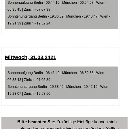
Sonnenaufgang Berlin - 06:44:10 | München - 06:54:57 | Wien -
06:35:45 | Zürich - 07:07:38
Sonntenuntergang Berlin - 19:36:59 | München - 19:40:47 | Wien -
19:21:39 | Zürich - 19:52:24
Mittwoch, 31.03.2421
Sonnenaufgang Berlin - 06:41:49 | München - 06:52:55 | Wien -
06:33:43 | Zürich - 07:05:39
Sonntenuntergang Berlin - 19:38:45 | München - 19:42:15 | Wien -
19:23:07 | Zürich - 19:53:50
Bitte beachten Sie:
Zukünftige Einträge können sich
aufgrund verschiedenster Einflüsse verändern. Sollten