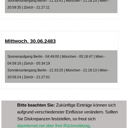
Sonntenuntergang Berlin - 21:33:41 | München - 21:18:25 | Wien -
20:59:35 | Zürich - 21:27:11
Mittwoch, 30.06.2483
Sonnenaufgang Berlin - 04:49:00 | München - 05:18:47 | Wien -
04:59:16 | Zürich - 05:34:19
Sonntenuntergang Berlin - 21:33:25 | München - 21:18:13 | Wien -
20:59:24 | Zürich - 21:27:01
Bitte beachten Sie:
Zukünftige Einträge können sich
aufgrund verschiedenster Einflüsse verändern. Sollten
Sie Diskrepanzen feststellen, so freut sich
dasinternet.net über Ihre Rückmeldung
.