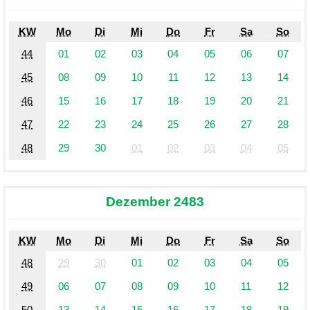
KW
Mo
Di
Mi
Do
Fr
Sa
So
44
01
02
03
04
05
06
07
45
08
09
10
11
12
13
14
46
15
16
17
18
19
20
21
47
22
23
24
25
26
27
28
48
29
30
01
02
03
04
05
Dezember 2483
KW
Mo
Di
Mi
Do
Fr
Sa
So
48
29
30
01
02
03
04
05
49
06
07
08
09
10
11
12
50
13
14
15
16
17
18
19