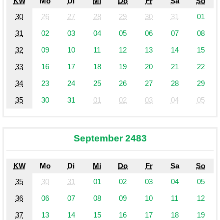
KW
Mo
Di
Mi
Do
Fr
Sa
So
30
26
27
28
29
30
31
01
31
02
03
04
05
06
07
08
32
09
10
11
12
13
14
15
33
16
17
18
19
20
21
22
34
23
24
25
26
27
28
29
35
30
31
01
02
03
04
05
September 2483
KW
Mo
Di
Mi
Do
Fr
Sa
So
35
30
31
01
02
03
04
05
36
06
07
08
09
10
11
12
37
13
14
15
16
17
18
19