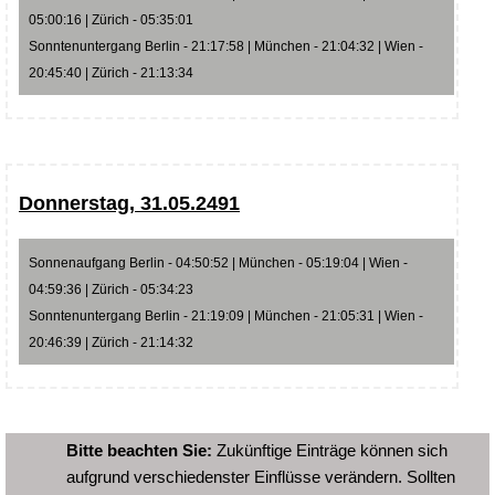
05:00:16 | Zürich - 05:35:01
Sonntenuntergang Berlin - 21:17:58 | München - 21:04:32 | Wien -
20:45:40 | Zürich - 21:13:34
Donnerstag, 31.05.2491
Sonnenaufgang Berlin - 04:50:52 | München - 05:19:04 | Wien -
04:59:36 | Zürich - 05:34:23
Sonntenuntergang Berlin - 21:19:09 | München - 21:05:31 | Wien -
20:46:39 | Zürich - 21:14:32
Bitte beachten Sie:
Zukünftige Einträge können sich
aufgrund verschiedenster Einflüsse verändern. Sollten