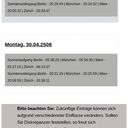
Sonntenuntergang Berlin - 20:29:44 | München - 20:24:32 | Wien -
20:05:32 | Zürich - 20:34:47
Montag, 30.04.2508
Sonnenaufgang Berlin - 05:36:25 | München - 05:56:30 | Wien -
05:37:10 | Zürich - 06:10:37
Sonntenuntergang Berlin - 20:31:29 | München - 20:25:59 | Wien -
20:06:59 | Zürich - 20:36:11
Bitte beachten Sie:
Zukünftige Einträge können sich
aufgrund verschiedenster Einflüsse verändern. Sollten
Sie Diskrepanzen feststellen, so freut sich