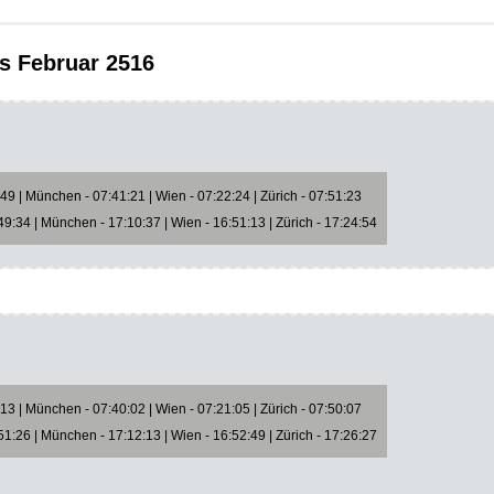
s Februar 2516
9 | München - 07:41:21 | Wien - 07:22:24 | Zürich - 07:51:23
9:34 | München - 17:10:37 | Wien - 16:51:13 | Zürich - 17:24:54
3 | München - 07:40:02 | Wien - 07:21:05 | Zürich - 07:50:07
1:26 | München - 17:12:13 | Wien - 16:52:49 | Zürich - 17:26:27