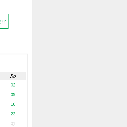
ern
So
02
09
16
23
01