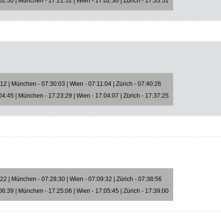
2:50 | München - 17:21:52 | Wien - 17:02:30 | Zürich - 17:35:51
2 | München - 07:30:03 | Wien - 07:11:04 | Zürich - 07:40:26
4:45 | München - 17:23:29 | Wien - 17:04:07 | Zürich - 17:37:25
2 | München - 07:28:30 | Wien - 07:09:32 | Zürich - 07:38:56
6:39 | München - 17:25:06 | Wien - 17:05:45 | Zürich - 17:39:00