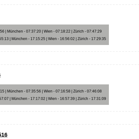
6 | München - 07:37:20 | Wien - 07:18:22 | Zürich - 07:47:29
5:13 | München - 17:15:25 | Wien - 16:56:02 | Zürich - 17:29:35
6
5 | München - 07:35:56 | Wien - 07:16:58 | Zürich - 07:46:08
7:07 | München - 17:17:02 | Wien - 16:57:39 | Zürich - 17:31:09
516