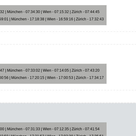
2 | München - 07:34:30 | Wien - 07:15:32 | Zürich - 07:44:45
9:01 | München - 17:18:38 | Wien - 16:59:16 | Zürich - 17:32:43
7 | München - 07:33:02 | Wien - 07:14:05 | Zürich - 07:43:20
0:56 | München - 17:20:15 | Wien - 17:00:53 | Zürich - 17:34:17
0 | München - 07:31:33 | Wien - 07:12:35 | Zürich - 07:41:54