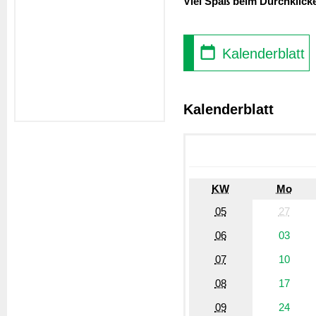
Viel Spaß beim Durchklick
Kalenderblatt
Kalenderblatt
KW
Mo
05
27
06
03
07
10
08
17
09
24