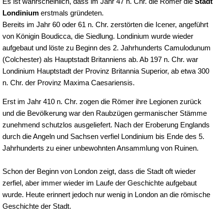
Es ist wahrscheinlich, dass im Jahr 47 n. Chr. die Römer die
Stadt
Londinium
erstmals gründeten.
Bereits im Jahr 60 oder 61 n. Chr. zerstörten die Icener, angeführt
von Königin Boudicca, die Siedlung. Londinium wurde wieder
aufgebaut und löste zu Beginn des 2. Jahrhunderts Camulodunum
(Colchester) als Hauptstadt Britanniens ab. Ab 197 n. Chr. war
Londinium Hauptstadt der Provinz Britannia Superior, ab etwa 300
n. Chr. der Provinz Maxima Caesariensis.
Erst im Jahr 410 n. Chr. zogen die Römer ihre Legionen zurück
und die Bevölkerung war den Raubzügen germanischer Stämme
zunehmend schutzlos ausgeliefert. Nach der Eroberung Englands
durch die Angeln und Sachsen verfiel Londinium bis Ende des 5.
Jahrhunderts zu einer unbewohnten Ansammlung von Ruinen.
Schon der Beginn von London zeigt, dass die Stadt oft wieder
zerfiel, aber immer wieder im Laufe der Geschichte aufgebaut
wurde. Heute erinnert jedoch nur wenig in London an die römische
Geschichte der Stadt.