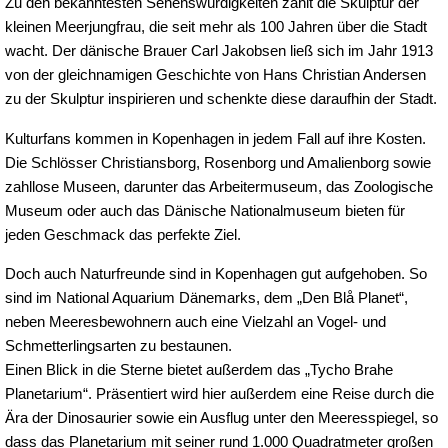
Zu den bekanntesten Sehenswürdigkeiten zählt die Skulptur der
kleinen Meerjungfrau, die seit mehr als 100 Jahren über die Stadt
wacht. Der dänische Brauer Carl Jakobsen ließ sich im Jahr 1913
von der gleichnamigen Geschichte von Hans Christian Andersen
zu der Skulptur inspirieren und schenkte diese daraufhin der Stadt.
Kulturfans kommen in Kopenhagen in jedem Fall auf ihre Kosten.
Die Schlösser Christiansborg, Rosenborg und Amalienborg sowie
zahllose Museen, darunter das Arbeitermuseum, das Zoologische
Museum oder auch das Dänische Nationalmuseum bieten für
jeden Geschmack das perfekte Ziel.
Doch auch Naturfreunde sind in Kopenhagen gut aufgehoben. So
sind im National Aquarium Dänemarks, dem „Den Blå Planet“,
neben Meeresbewohnern auch eine Vielzahl an Vogel- und
Schmetterlingsarten zu bestaunen.
Einen Blick in die Sterne bietet außerdem das „Tycho Brahe
Planetarium“. Präsentiert wird hier außerdem eine Reise durch die
Ära der Dinosaurier sowie ein Ausflug unter den Meeresspiegel, so
dass das Planetarium mit seiner rund 1.000 Quadratmeter großen