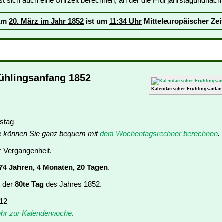
 sich auch eine Uhrzeit berechnen, an der die Frühjahrstagundnachtg
 am
20. März im Jahr 1852
ist um
11:34 Uhr
Mitteleuropäischer Zeit
ühlingsanfang 1852
Kalendarischer Frühlingsanfan
stag
e können Sie ganz bequem mit
dem Wochentagsrechner berechnen
.
er Vergangenheit.
74 Jahren, 4 Monaten, 20 Tagen
.
t der
80te Tag
des Jahres 1852.
 12
hr zur Kalenderwoche
.