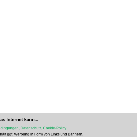
as Internet kann...
dingungen, Datenschutz, Cookie-Policy
nthält ggf. Werbung in Form von Links und Bannern.