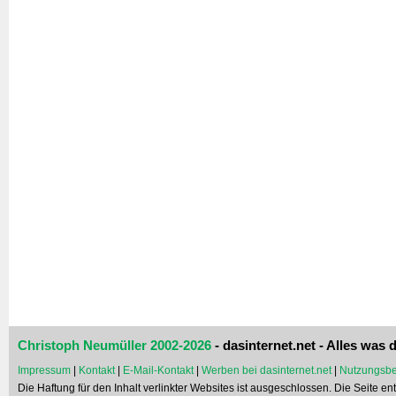
Christoph Neumüller 2002-2026
- dasinternet.net - Alles was d
Impressum
|
Kontakt
|
E-Mail-Kontakt
|
Werben bei dasinternet.net
|
Nutzungsbe
Die Haftung für den Inhalt verlinkter Websites ist ausgeschlossen. Die Seite e