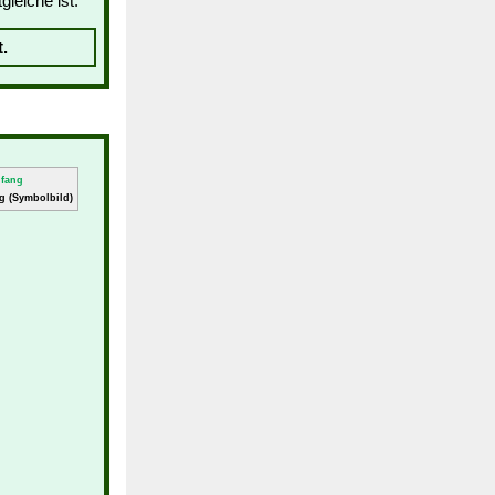
leiche ist:
.
g (Symbolbild)