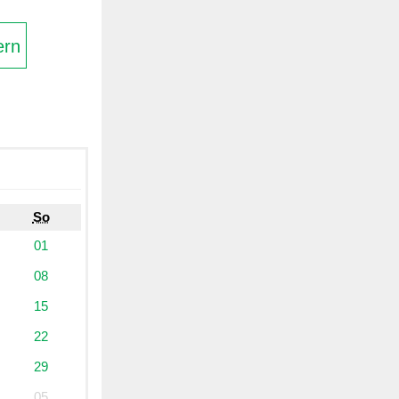
ern
So
01
08
15
22
29
05