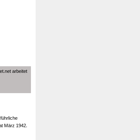
t.net arbeitet
führliche
at März 1942.