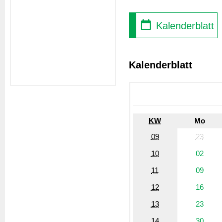
Kalenderblatt
Kalenderblatt
KW
Mo
09
23
10
02
11
09
12
16
13
23
14
30