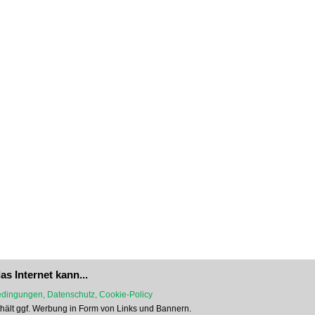
as Internet kann...
dingungen, Datenschutz, Cookie-Policy
nthält ggf. Werbung in Form von Links und Bannern.