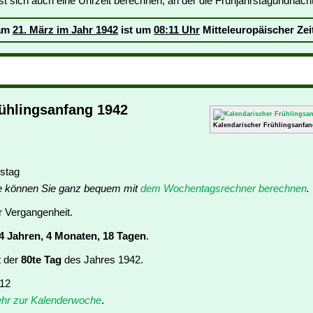
 sich auch eine Uhrzeit berechnen, an der die Frühjahrstagundnachtg
 am
21. März im Jahr 1942
ist um
08:11 Uhr
Mitteleuropäischer Zeit
ühlingsanfang 1942
Kalendarischer Frühlingsanfan
stag
e können Sie ganz bequem mit
dem Wochentagsrechner berechnen
.
er Vergangenheit.
4 Jahren, 4 Monaten, 18 Tagen
.
t der
80te Tag
des Jahres 1942.
 12
hr zur Kalenderwoche
.