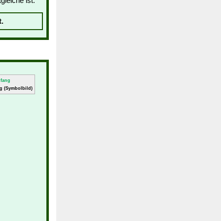
leiche ist:
.
g (Symbolbild)