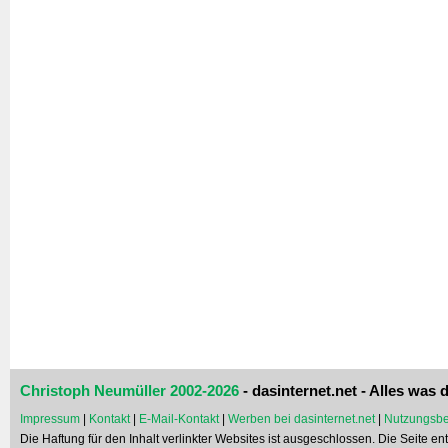
Christoph Neumüller 2002-2026
- dasinternet.net - Alles was d
Impressum
|
Kontakt
|
E-Mail-Kontakt
|
Werben bei dasinternet.net
|
Nutzungsbe
Die Haftung für den Inhalt verlinkter Websites ist ausgeschlossen. Die Seite e