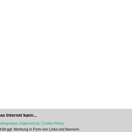
as Internet kann...
dingungen, Datenschutz, Cookie-Policy
nthält ggf. Werbung in Form von Links und Bannern.