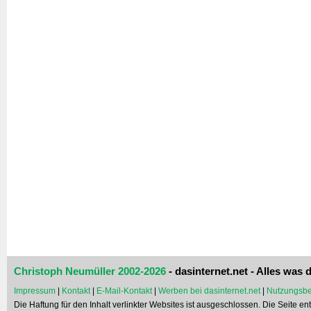
Christoph Neumüller 2002-2026
- dasinternet.net - Alles was d
Impressum
|
Kontakt
|
E-Mail-Kontakt
|
Werben bei dasinternet.net
|
Nutzungsbe
Die Haftung für den Inhalt verlinkter Websites ist ausgeschlossen. Die Seite e