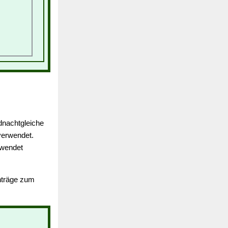
dnachtgleiche
erwendet.
rwendet
inträge zum