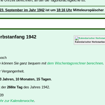
ne Uhrzeit berechnen, an der die Tagundnachtgleiche ist:
23. September im Jahr 1942
ist um
18:16 Uhr
Mitteleuropäischer 
erbstanfang 1942
Kalendarischer Herbstanfan
twoch
e können Sie ganz bequem mit
dem Wochentagsrechner berechnen
.
er Vergangenheit.
3 Jahren, 10 Monaten, 15 Tagen
.
t der
266te Tag
des Jahres 1942.
 39
hr zur Kalenderwoche
.