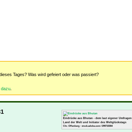
dieses Tages? Was wird gefeiert oder was passiert?
r dazu
.
31
Eindrücke aus Bhutan - dem laut eigener Umfragen
Land der Welt und Initiator des Weltglückstags
Chr. Offenberg - stock.adobe.com / 299715304