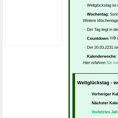
Weltglückstag ist
Wochentag
: Son
Weitere Wochentag
Der Tag liegt in de
Countdown
D
Der 20.03.2231 is
Kalenderwoche
:
Hier erfahren
Sie me
Weltglückstag - w
Vorheriger Ka
Nächster Kale
Vorletztes Jah