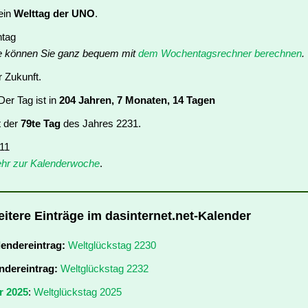
 ein
Welttag der UNO
.
ntag
e können Sie ganz bequem mit
dem Wochentagsrechner berechnen
.
r Zukunft.
er Tag ist in
204 Jahren, 7 Monaten, 14 Tagen
t der
79te Tag
des Jahres 2231.
 11
hr zur Kalenderwoche
.
eitere Einträge im dasinternet.net-Kalender
lendereintrag:
Weltglückstag 2230
ndereintrag:
Weltglückstag 2232
r 2025
:
Weltglückstag 2025