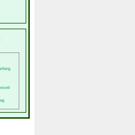
:
anfang
erzeit
tag