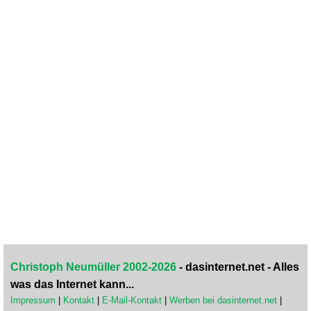
Christoph Neumüller 2002-2026
- dasinternet.net - Alles
was das Internet kann...
Impressum
|
Kontakt
|
E-Mail-Kontakt
|
Werben bei dasinternet.net
|