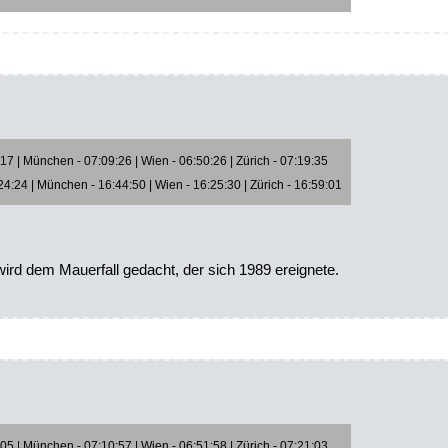
7 | München - 07:09:26 | Wien - 06:50:26 | Zürich - 07:19:35
4:24 | München - 16:44:50 | Wien - 16:25:30 | Zürich - 16:59:01
rd dem Mauerfall gedacht, der sich 1989 ereignete.
5 | München - 07:10:57 | Wien - 06:51:58 | Zürich - 07:21:03