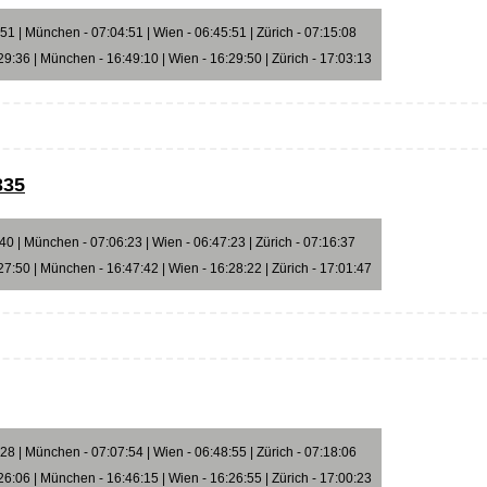
1 | München - 07:04:51 | Wien - 06:45:51 | Zürich - 07:15:08
9:36 | München - 16:49:10 | Wien - 16:29:50 | Zürich - 17:03:13
335
0 | München - 07:06:23 | Wien - 06:47:23 | Zürich - 07:16:37
7:50 | München - 16:47:42 | Wien - 16:28:22 | Zürich - 17:01:47
8 | München - 07:07:54 | Wien - 06:48:55 | Zürich - 07:18:06
6:06 | München - 16:46:15 | Wien - 16:26:55 | Zürich - 17:00:23