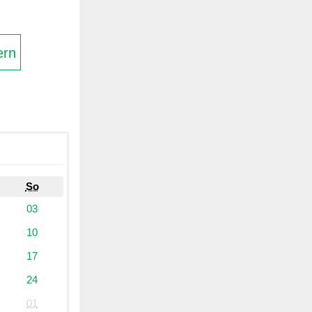
ern
So
03
10
17
24
01