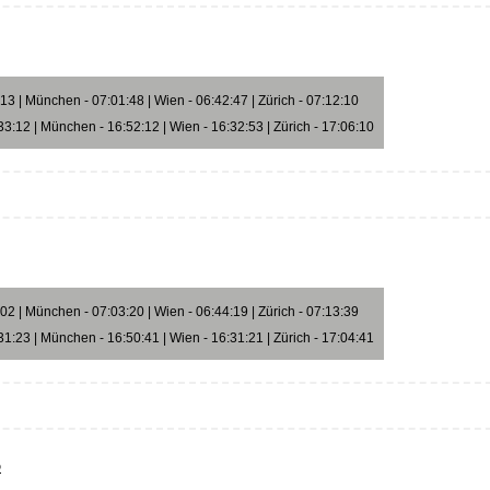
3 | München - 07:01:48 | Wien - 06:42:47 | Zürich - 07:12:10
3:12 | München - 16:52:12 | Wien - 16:32:53 | Zürich - 17:06:10
2 | München - 07:03:20 | Wien - 06:44:19 | Zürich - 07:13:39
1:23 | München - 16:50:41 | Wien - 16:31:21 | Zürich - 17:04:41
5