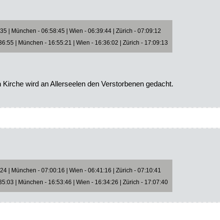
5 | München - 06:58:45 | Wien - 06:39:44 | Zürich - 07:09:12
6:55 | München - 16:55:21 | Wien - 16:36:02 | Zürich - 17:09:13
n Kirche wird an Allerseelen den Verstorbenen gedacht.
4 | München - 07:00:16 | Wien - 06:41:16 | Zürich - 07:10:41
5:03 | München - 16:53:46 | Wien - 16:34:26 | Zürich - 17:07:40