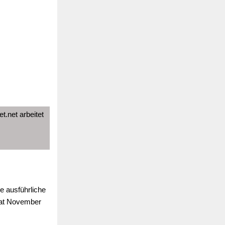
t.net arbeitet
e ausführliche
nat November