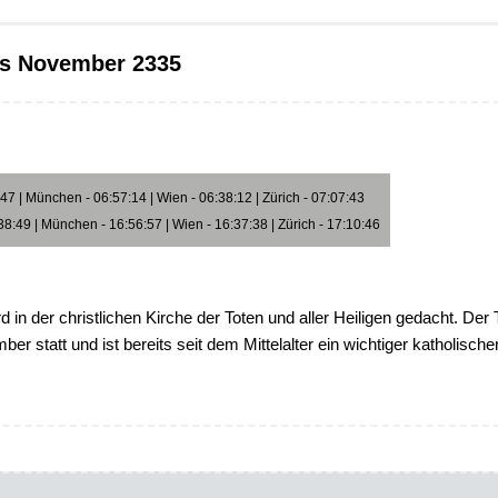
ts November 2335
7 | München - 06:57:14 | Wien - 06:38:12 | Zürich - 07:07:43
8:49 | München - 16:56:57 | Wien - 16:37:38 | Zürich - 17:10:46
rd in der christlichen Kirche der Toten und aller Heiligen gedacht. Der
er statt und ist bereits seit dem Mittelalter ein wichtiger katholische