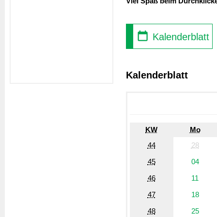
Viel Spaß beim Durchklick
Kalenderblatt
Kalenderblatt
KW
Mo
44
28
45
04
46
11
47
18
48
25