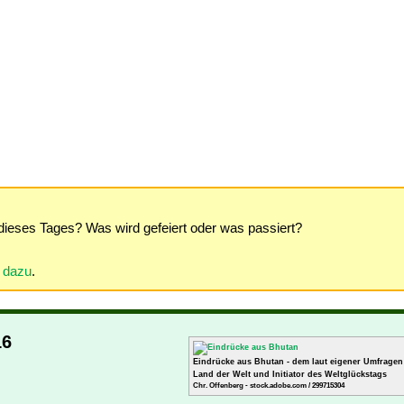
dieses Tages? Was wird gefeiert oder was passiert?
r dazu
.
16
Eindrücke aus Bhutan - dem laut eigener Umfragen
Land der Welt und Initiator des Weltglückstags
Chr. Offenberg - stock.adobe.com / 299715304