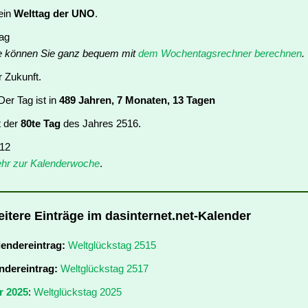
 ein
Welttag der UNO
.
tag
e können Sie ganz bequem mit
dem Wochentagsrechner berechnen
.
r Zukunft.
er Tag ist in
489 Jahren, 7 Monaten, 13 Tagen
t der
80te Tag
des Jahres 2516.
 12
hr zur Kalenderwoche
.
eitere Einträge im dasinternet.net-Kalender
lendereintrag:
Weltglückstag 2515
ndereintrag:
Weltglückstag 2517
r 2025
:
Weltglückstag 2025