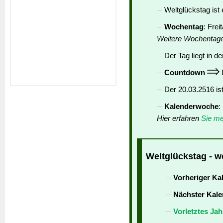
Weltglückstag ist
Wochentag
: Frei
Weitere Wochentag
Der Tag liegt in de
Countdown
D
Der 20.03.2516 is
Kalenderwoche
:
Hier erfahren
Sie me
Weltglückstag - w
Vorheriger Ka
Nächster Kale
Vorletztes Jah