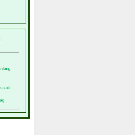
:
anfang
erzeit
tag