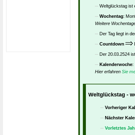
Weltglückstag ist
Wochentag
: Mon
Weitere Wochentag
Der Tag liegt in de
Countdown
D
Der 20.03.2524 is
Kalenderwoche
:
Hier erfahren
Sie me
Weltglückstag - w
Vorheriger Ka
Nächster Kale
Vorletztes Jah