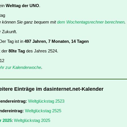
 ein
Welttag der UNO
.
tag
e können Sie ganz bequem mit
dem Wochentagsrechner berechnen
.
r Zukunft.
er Tag ist in
497 Jahren, 7 Monaten, 14 Tagen
t der
80te Tag
des Jahres 2524.
 12
hr zur Kalenderwoche
.
eitere Einträge im dasinternet.net-Kalender
lendereintrag:
Weltglückstag 2523
ndereintrag:
Weltglückstag 2525
r 2025
:
Weltglückstag 2025