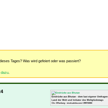
dieses Tages? Was wird gefeiert oder was passiert?
r dazu
.
24
Eindrücke aus Bhutan - dem laut eigener Umfragen
Land der Welt und Initiator des Weltglückstags
Chr. Offenberg - stock.adobe.com / 299715304